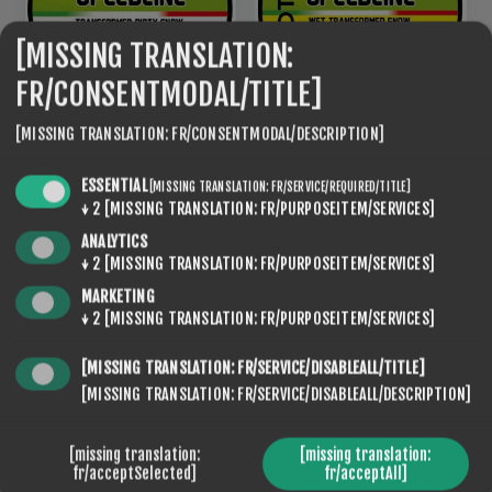
[MISSING TRANSLATION:
FR/CONSENTMODAL/TITLE]
[MISSING TRANSLATION: FR/CONSENTMODAL/DESCRIPTION]
ROTO NF SPEED LINE 10
ROTO NF SPEED LINE 5
ESSENTIAL
[MISSING TRANSLATION: FR/SERVICE/REQUIRED/TITLE]
€95,20
€95,20
↓
2
[MISSING TRANSLATION: FR/PURPOSEITEM/SERVICES]
ANALYTICS
↓
2
[MISSING TRANSLATION: FR/PURPOSEITEM/SERVICES]
MARKETING
↓
2
[MISSING TRANSLATION: FR/PURPOSEITEM/SERVICES]
[MISSING TRANSLATION: FR/SERVICE/DISABLEALL/TITLE]
[MISSING TRANSLATION: FR/SERVICE/DISABLEALL/DESCRIPTION]
[missing translation:
[missing translation:
fr/acceptSelected]
fr/acceptAll]
ROTO NF SPEED LINE 5
ROTO NF SPEED LINE