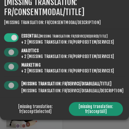
[MISSING TRANSLATION:
FR/CONSENTMODAL/TITLE]
[MISSING TRANSLATION: FR/CONSENTMODAL/DESCRIPTION]
ESSENTIAL
[MISSING TRANSLATION: FR/SERVICE/REQUIRED/TITLE]
↓
2
[MISSING TRANSLATION: FR/PURPOSEITEM/SERVICES]
ANALYTICS
↓
2
[MISSING TRANSLATION: FR/PURPOSEITEM/SERVICES]
MANCHE DE PERCEUSE
APPLICATEUR ROTO EN
MARKETING
ROTO
LAINE DE MOUTON
↓
2
[MISSING TRANSLATION: FR/PURPOSEITEM/SERVICES]
€54,60
€74,20
[MISSING TRANSLATION: FR/SERVICE/DISABLEALL/TITLE]
[MISSING TRANSLATION: FR/SERVICE/DISABLEALL/DESCRIPTION]
[missing translation:
[missing translation:
fr/acceptSelected]
fr/acceptAll]