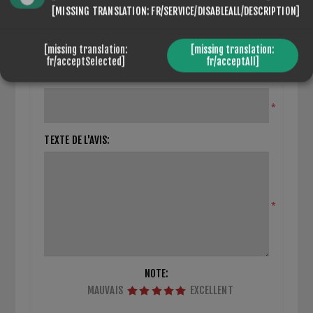
FERMER LE FORMULAIRE D'EXAMEN
[MISSING TRANSLATION: FR/SERVICE/DISABLEALL/DESCRIPTION]
Seuls les utilisateurs enregistrés peuvent saisir des
[missing translation:
[missing translation:
avis
fr/acceptSelected]
fr/acceptAll]
TITRE DE L'AVIS:
*
TEXTE DE L'AVIS:
*
NOTE:
MAUVAIS
EXCELLENT