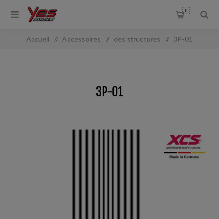
0
Accueil
/
Accessoires
/
des structures
/
3P-01
3P-01