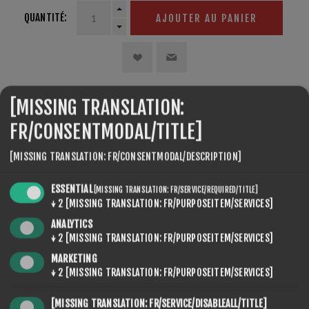
QUANTITÉ:
AJOUTER AU PANIER
[MISSING TRANSLATION:
PARTAGER:
FR/CONSENTMODAL/TITLE]
[MISSING TRANSLATION: FR/CONSENTMODAL/DESCRIPTION]
ESSENTIAL
[MISSING TRANSLATION: FR/SERVICE/REQUIRED/TITLE]
↓
2
[MISSING TRANSLATION: FR/PURPOSEITEM/SERVICES]
REVIEWS
ANALYTICS
↓
2
[MISSING TRANSLATION: FR/PURPOSEITEM/SERVICES]
CONTACT US
MARKETING
↓
2
[MISSING TRANSLATION: FR/PURPOSEITEM/SERVICES]
[MISSING TRANSLATION: FR/SERVICE/DISABLEALL/TITLE]