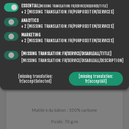
ESSENTIAL
[MISSING TRANSLATION: FR/SERVICE/REQUIRED/TITLE]
↓
2
[MISSING TRANSLATION: FR/PURPOSEITEM/SERVICES]
PARTAGER:
ANALYTICS
↓
2
[MISSING TRANSLATION: FR/PURPOSEITEM/SERVICES]
MARKETING
↓
2
[MISSING TRANSLATION: FR/PURPOSEITEM/SERVICES]
[MISSING TRANSLATION: FR/SERVICE/DISABLEALL/TITLE]
OVERVIEW
[MISSING TRANSLATION: FR/SERVICE/DISABLEALL/DESCRIPTION]
REVIEWS
[missing translation:
[missing translation:
fr/acceptSelected]
fr/acceptAll]
CONTACT US
Matière du bâton : 100% carbone
Poids: 70 g/m