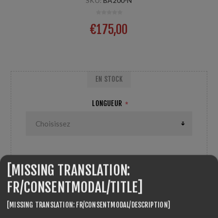
SKU:
BA200-N
€175,00
Modèle Ninja 100% carbone
EN STOCK
LONGUEUR
*
[MISSING TRANSLATION:
QUANTITÉ:
AJOUTER AU PANIER
FR/CONSENTMODAL/TITLE]
[MISSING TRANSLATION: FR/CONSENTMODAL/DESCRIPTION]