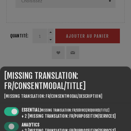
QUANTITÉ:
AJOUTER AU PANIER
[MISSING TRANSLATION:
PARTAGER:
FR/CONSENTMODAL/TITLE]
[MISSING TRANSLATION: FR/CONSENTMODAL/DESCRIPTION]
ESSENTIAL
[MISSING TRANSLATION: FR/SERVICE/REQUIRED/TITLE]
↓
2
[MISSING TRANSLATION: FR/PURPOSEITEM/SERVICES]
OVERVIEW
ANALYTICS
CONTACT US
↓
2
[MISSING TRANSLATION: FR/PURPOSEITEM/SERVICES]