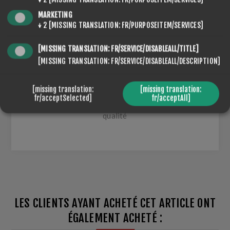
MARKETING
↓
2
[MISSING TRANSLATION: FR/PURPOSEITEM/SERVICES]
Matière du bâton : 100% carbone
[MISSING TRANSLATION: FR/SERVICE/DISABLEALL/TITLE]
[MISSING TRANSLATION: FR/SERVICE/DISABLEALL/DESCRIPTION]
Poignées : Liège Grip16 mm
Dragonnes: pour le cross-country eu le
[missing translation:
[missing translation:
biathlon
fr/acceptSelected]
fr/acceptAll]
Pointes: Ø9
mm avec embout
Widia de haute
qualité
LES CLIENTS AYANT ACHETÉ CET ARTICLE ONT
ÉGALEMENT ACHETÉ :