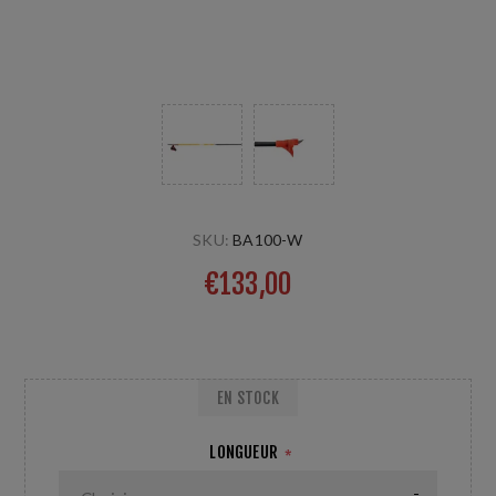
SKU:
BA100-W
€133,00
100% Carbone - 1 paire
EN STOCK
LONGUEUR
*