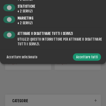
STATISTICHE
↓
2
SERVIZI
MARKETING
↓
2
SERVIZI
ATTIVARE O DISATTIVARE TUTTI I SERVIZI
UTILIZZI QUESTO INTERRUTTORE PER ATTIVARE O DISATTIVARE
TUTTI I SERVIZI.
POWDER 471 NF FLUOR
POWDER 475 NF FLUOR
FREE WARM 5
FREE MEDIUM 15
Accettare selezionato
Accettare tutti
€77,00
€77,00
CATEGORIE