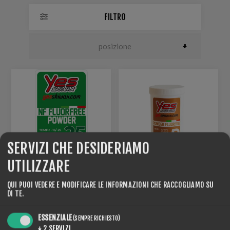
FILTRO
SERVIZI CHE DESIDERIAMO
UTILIZZARE
POWDER FLUOR FREE
POWDER DISTANCE FLUOR
QUI PUOI VEDERE E MODIFICARE LE INFORMAZIONI CHE RACCOGLIAMO SU
SPEED LINE NF25
FREE
DI TE.
€77,00
€77,00
ESSENZIALE
(SEMPRE RICHIESTO)
↓
2
SERVIZI