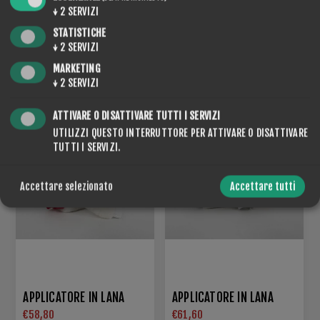
↓
2
SERVIZI
STATISTICHE
↓
2
SERVIZI
MARKETING
ROTO RULLO IN SUGHERO
ROTO RULLO IN SUGHERO
↓
2
SERVIZI
€71,40
€42,00
ATTIVARE O DISATTIVARE TUTTI I SERVIZI
UTILIZZI QUESTO INTERRUTTORE PER ATTIVARE O DISATTIVARE
TUTTI I SERVIZI.
Accettare selezionato
Accettare tutti
APPLICATORE IN LANA
APPLICATORE IN LANA
€58,80
€61,60