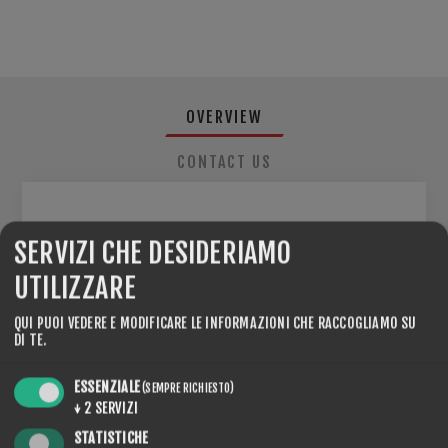
OVERVIEW
CONTACT US
SERVIZI CHE DESIDERIAMO
• Impugnatura per trapano
• Rullo in sughero 89mm
UTILIZZARE
• 3 Applicatori in lana (89mm)
QUI PUOI VEDERE E MODIFICARE LE INFORMAZIONI CHE RACCOGLIAMO SU
• 3 Prodotti Linea ROTO NF
DI TE.
SPEED LINE
(Roto NF Speed Line 4, Roto NF Speed Line 10,
ESSENZIALE
(SEMPRE RICHIESTO)
Roto NF Speed Line 15 )
↓
2
SERVIZI
STATISTICHE