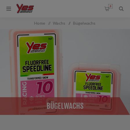
0
Home
/
Wachs
/
Bügelwachs
BÜGELWACHS