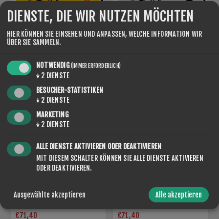
DIENSTE, DIE WIR NUTZEN MÖCHTEN
HIER KÖNNEN SIE EINSEHEN UND ANPASSEN, WELCHE INFORMATION WIR
FLUOR FREE SPEED LINE
FLUOR FREE SPEED LINE
ÜBER SIE SAMMELN.
RACING 0
RACING 0 BLACK
€71,40
€71,40
NOTWENDIG
(IMMER ERFORDERLICH)
↓
2
DIENSTE
BESUCHER-STATISTIKEN
↓
2
DIENSTE
MARKETING
↓
2
DIENSTE
ALLE DIENSTE AKTIVIEREN ODER DEAKTIVIEREN
MIT DIESEM SCHALTER KÖNNEN SIE ALLE DIENSTE AKTIVIEREN
ODER DEAKTIVIEREN.
FLUOR FREE SPEED LINE
FLUOR FREE SPEED LINE
Ausgewählte akzeptieren
Alle akzeptieren
RACING SUPER WET
RACING 10
€71,40
€71,40