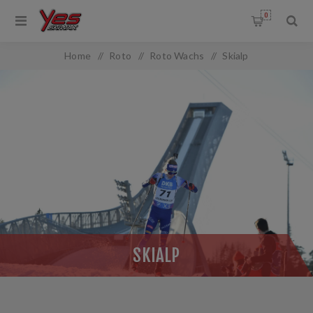
0
Home
/
Roto
/
Roto Wachs
/
Skialp
SKIALP