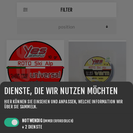
FILTER
DIENSTE, DIE WIR NUTZEN MÖCHTEN
HIER KÖNNEN SIE EINSEHEN UND ANPASSEN, WELCHE INFORMATION WIR
ROTO SKIALP GLIDE BASE
ROTO NF SKI ALP SKINS
ÜBER SIE SAMMELN.
UNIVERSALE
WARM
€72,80
€72,80
NOTWENDIG
(IMMER ERFORDERLICH)
↓
2
DIENSTE