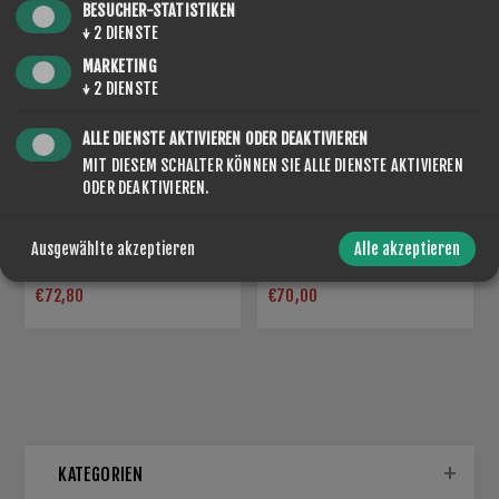
BESUCHER-STATISTIKEN
↓
2
DIENSTE
MARKETING
↓
2
DIENSTE
ALLE DIENSTE AKTIVIEREN ODER DEAKTIVIEREN
MIT DIESEM SCHALTER KÖNNEN SIE ALLE DIENSTE AKTIVIEREN
ODER DEAKTIVIEREN.
ROTO NF SKIALP SKINS
Ausgewählte akzeptieren
Alle akzeptieren
COLD
ROTO HANDLE - AUTO
€72,80
€70,00
KATEGORIEN