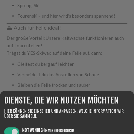
Sprung-Ski
Tourenski
– und hier wird's besonders spannend!
🏔️ Auch für Felle ideal!
Der große Vorteil: Unsere Kaltwachse funktionieren
auch
auf Tourenfellen
!
Trägst du YES-Skiwax auf deine Felle auf, dann:
Gleitest du
bergauf leichter
Vermeidest du das
Anstollen von Schnee
Bleiben die Felle
trocken und sauber
Fazit:
DIENSTE, DIE WIR NUTZEN MÖCHTEN
Schneller wachsen – schneller gleiten!
HIER KÖNNEN SIE EINSEHEN UND ANPASSEN, WELCHE INFORMATION WIR
Mit YES Skiwax bist du immer top vorbereitet – egal ob
ÜBER SIE SAMMELN.
bergauf oder bergab.
NOTWENDIG
(IMMER ERFORDERLICH)