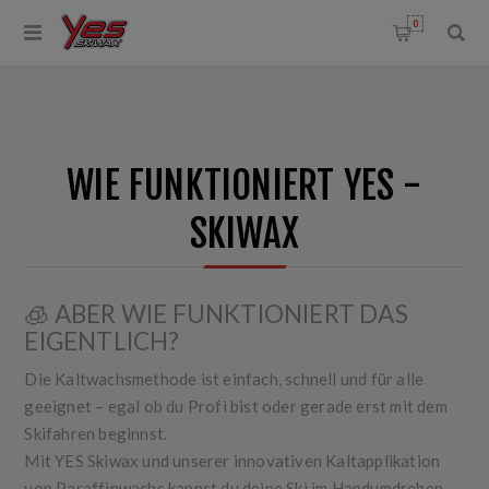
0
WIE FUNKTIONIERT YES -
SKIWAX
🧊 ABER WIE FUNKTIONIERT DAS
EIGENTLICH?
Die
Kaltwachsmethode
ist einfach, schnell und für alle
geeignet – egal ob du Profi bist oder gerade erst mit dem
Skifahren beginnst.
Mit
YES Skiwax
und unserer
innovativen Kaltapplikation
von Paraffinwachs
kannst du deine Ski im Handumdrehen