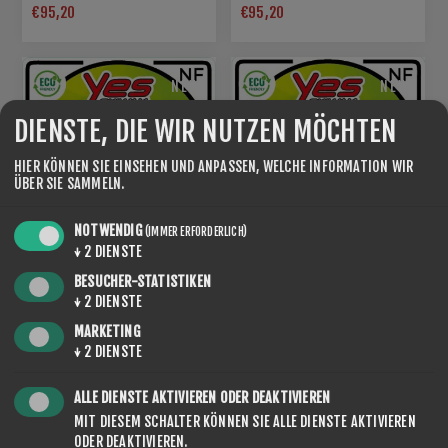
€95,20
€95,20
NEW
NEW
DIENSTE, DIE WIR NUTZEN MÖCHTEN
HIER KÖNNEN SIE EINSEHEN UND ANPASSEN, WELCHE INFORMATION WIR
ÜBER SIE SAMMELN.
NOTWENDIG
(IMMER ERFORDERLICH)
↓
2
DIENSTE
BESUCHER-STATISTIKEN
ROTO NF SPEED LINE 10
ROTO NF SPEED LINE 5
↓
2
DIENSTE
€95,20
€95,20
MARKETING
↓
2
DIENSTE
ALLE DIENSTE AKTIVIEREN ODER DEAKTIVIEREN
MIT DIESEM SCHALTER KÖNNEN SIE ALLE DIENSTE AKTIVIEREN
ODER DEAKTIVIEREN.