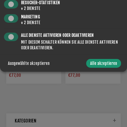
BESUCHER-STATISTIKEN
↓
2
DIENSTE
MARKETING
↓
2
DIENSTE
ALLE DIENSTE AKTIVIEREN ODER DEAKTIVIEREN
MIT DIESEM SCHALTER KÖNNEN SIE ALLE DIENSTE AKTIVIEREN
ODER DEAKTIVIEREN.
POWDER 471 NF FLUOR
POWDER 475 NF FLUOR
Ausgewählte akzeptieren
Alle akzeptieren
FREE WARM 5
FREE MEDIUM 15
€77,00
€77,00
KATEGORIEN