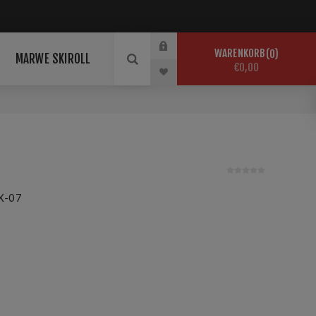
WARENKORB
0
MARWE SKIROLL
€0,00
X-07
w, natural