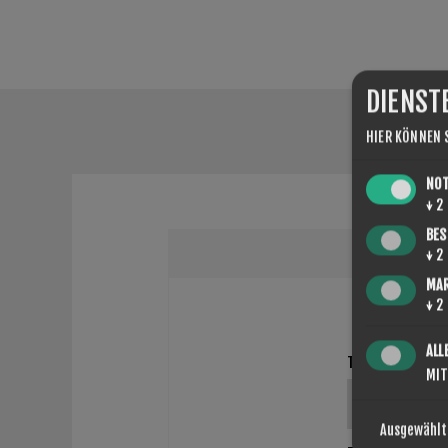
DIENST
HIER KÖNNEN 
NO
↓
2
BES
↓
2
MA
↓
2
ALL
TITEL FÜR DIE 
MIT
Ausgewählt