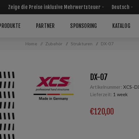
PRODUKTE
PARTNER
SPONSORING
KATALOG
Home
/
Zubehör
/
Strukturen
/
DX-07
DX-07
Artikelnummer:
XCS-D
Lieferzeit:
1 week
€120,00
Duplex, falling new sno