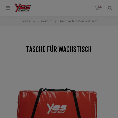
0
Home
/
Zubehör
/
Tasche für Wachstisch
TASCHE FÜR WACHSTISCH