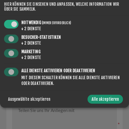
HIER KÖNNEN SIE EINSEHEN UND ANPASSEN, WELCHE INFORMATION WIR
ÜBER SIE SAMMELN.
CONTACT US
NOTWENDIG
(IMMER ERFORDERLICH)
↓
2
DIENSTE
BESUCHER-STATISTIKEN
↓
2
DIENSTE
IHR NAME
MARKETING
↓
2
DIENSTE
*
ALLE DIENSTE AKTIVIEREN ODER DEAKTIVIEREN
IHRE E-MAIL
MIT DIESEM SCHALTER KÖNNEN SIE ALLE DIENSTE AKTIVIEREN
ODER DEAKTIVIEREN.
*
ANFRAGE
Ausgewählte akzeptieren
Alle akzeptieren
*